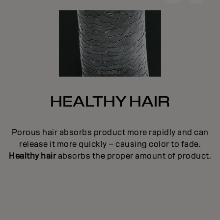
HEALTHY HAIR
e
Porous hair absorbs product more rapidly and can
en
c
release it more quickly – causing color to fade.
ge
p
Healthy hair
absorbs the proper amount of product.