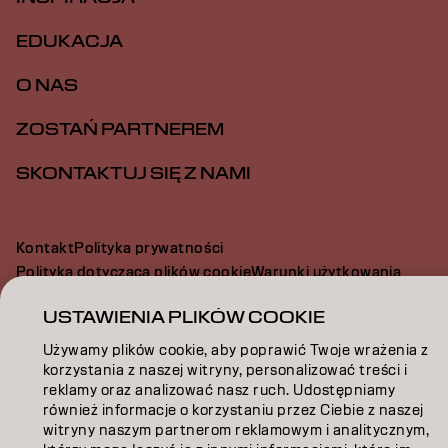
EDUKACJA
O NAS
ZOSTAŃ PARTNEREM
SKONTAKTUJ SIĘ Z NAMI
Kontakt
Polityka prywatności
Polityka dotycząca plików cookie
Warunki użytkowania
Dostępność
USTAWIENIA PLIKÓW COOKIE
Zaangażowanie na rzecz zrównoważonego rozwoju
Używamy plików cookie, aby poprawić Twoje wrażenia z
korzystania z naszej witryny, personalizować treści i
PO | Polish
reklamy oraz analizować nasz ruch. Udostępniamy
również informacje o korzystaniu przez Ciebie z naszej
witryny naszym partnerom reklamowym i analitycznym,