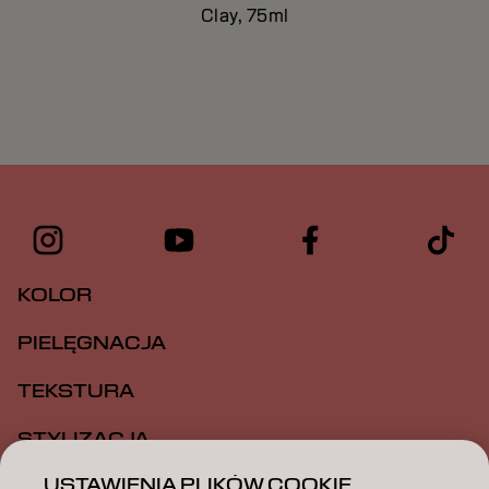
Clay, 75ml
KOLOR
PIELĘGNACJA
TEKSTURA
STYLIZACJA
USTAWIENIA PLIKÓW COOKIE
INSPIRACJA