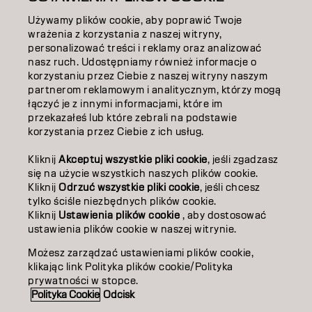
Używamy plików cookie, aby poprawić Twoje
EDUKACJA
wrażenia z korzystania z naszej witryny,
personalizować treści i reklamy oraz analizować
O NAS
nasz ruch. Udostępniamy również informacje o
korzystaniu przez Ciebie z naszej witryny naszym
partnerom reklamowym i analitycznym, którzy mogą
ZOSTAŃ PARTNEREM
łączyć je z innymi informacjami, które im
przekazałeś lub które zebrali na podstawie
SKONTAKTUJ SIĘ Z NAMI
korzystania przez Ciebie z ich usług.
Kliknij
Akceptuj wszystkie pliki cookie
, jeśli zgadzasz
Kontakt
Polityka prywatności
się na użycie wszystkich naszych plików cookie.
Kliknij
Odrzuć wszystkie pliki cookie
, jeśli chcesz
Polityka dotycząca plików cookie
Warunki użytkowania
tylko ściśle niezbędnych plików cookie.
Dostępność
Kliknij
Ustawienia plików cookie
, aby dostosować
Zaangażowanie na rzecz zrównoważonego rozwoju
ustawienia plików cookie w naszej witrynie.
Możesz zarządzać ustawieniami plików cookie,
klikając link Polityka plików cookie/Polityka
PO | Polish
prywatności w stopce.
Polityka Cookie
Odcisk