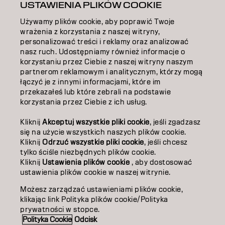
USTAWIENIA PLIKÓW COOKIE
INSPIRACJA
Używamy plików cookie, aby poprawić Twoje
EDUKACJA
wrażenia z korzystania z naszej witryny,
personalizować treści i reklamy oraz analizować
O NAS
nasz ruch. Udostępniamy również informacje o
korzystaniu przez Ciebie z naszej witryny naszym
ZOSTAŃ PARTNEREM
partnerom reklamowym i analitycznym, którzy mogą
łączyć je z innymi informacjami, które im
przekazałeś lub które zebrali na podstawie
SKONTAKTUJ SIĘ Z NAMI
korzystania przez Ciebie z ich usług.
Kliknij
Akceptuj wszystkie pliki cookie
, jeśli zgadzasz
Kontakt
Polityka prywatności
się na użycie wszystkich naszych plików cookie.
Kliknij
Odrzuć wszystkie pliki cookie
, jeśli chcesz
Polityka dotycząca plików cookie
Warunki użytkowania
tylko ściśle niezbędnych plików cookie.
Dostępność
Kliknij
Ustawienia plików cookie
, aby dostosować
Zaangażowanie na rzecz zrównoważonego rozwoju
ustawienia plików cookie w naszej witrynie.
Możesz zarządzać ustawieniami plików cookie,
klikając link Polityka plików cookie/Polityka
PO | Polish
prywatności w stopce.
Polityka Cookie
Odcisk