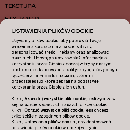
TEKSTURA
STYLIZACJA
USTAWIENIA PLIKÓW COOKIE
INSPIRACJA
Używamy plików cookie, aby poprawić Twoje
EDUKACJA
wrażenia z korzystania z naszej witryny,
personalizować treści i reklamy oraz analizować
O NAS
nasz ruch. Udostępniamy również informacje o
korzystaniu przez Ciebie z naszej witryny naszym
ZOSTAŃ PARTNEREM
partnerom reklamowym i analitycznym, którzy mogą
łączyć je z innymi informacjami, które im
przekazałeś lub które zebrali na podstawie
SKONTAKTUJ SIĘ Z NAMI
korzystania przez Ciebie z ich usług.
Kliknij
Akceptuj wszystkie pliki cookie
, jeśli zgadzasz
Kontakt
Polityka prywatności
się na użycie wszystkich naszych plików cookie.
Kliknij
Odrzuć wszystkie pliki cookie
, jeśli chcesz
Polityka dotycząca plików cookie
Warunki użytkowania
tylko ściśle niezbędnych plików cookie.
Dostępność
Kliknij
Ustawienia plików cookie
, aby dostosować
Zaangażowanie na rzecz zrównoważonego rozwoju
ustawienia plików cookie w naszej witrynie.