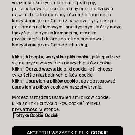
EDUKACJA
wrażenia z korzystania z naszej witryny,
personalizować treści i reklamy oraz analizować
O NAS
nasz ruch. Udostępniamy również informacje o
korzystaniu przez Ciebie z naszej witryny naszym
ZOSTAŃ PARTNEREM
partnerom reklamowym i analitycznym, którzy mogą
łączyć je z innymi informacjami, które im
przekazałeś lub które zebrali na podstawie
SKONTAKTUJ SIĘ Z NAMI
korzystania przez Ciebie z ich usług.
Kliknij
Akceptuj wszystkie pliki cookie
, jeśli zgadzasz
Kontakt
Polityka prywatności
się na użycie wszystkich naszych plików cookie.
Kliknij
Odrzuć wszystkie pliki cookie
, jeśli chcesz
Polityka dotycząca plików cookie
Warunki użytkowania
tylko ściśle niezbędnych plików cookie.
Dostępność
Kliknij
Ustawienia plików cookie
, aby dostosować
Zaangażowanie na rzecz zrównoważonego rozwoju
ustawienia plików cookie w naszej witrynie.
Możesz zarządzać ustawieniami plików cookie,
klikając link Polityka plików cookie/Polityka
PO | Polish
prywatności w stopce.
Polityka Cookie
Odcisk
Goldwell jest częścią
AKCEPTUJ WSZYSTKIE PLIKI COOKIE