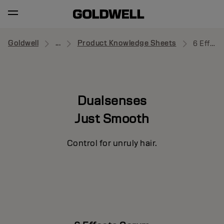
Goldwell
...
Product Knowledge Sheets
6 Effects Serum
Dualsenses
Just Smooth
Control for unruly hair.