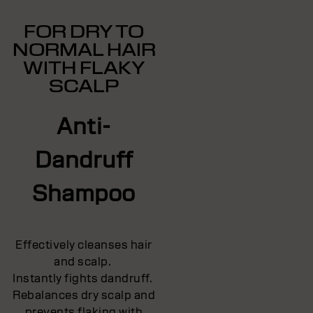
FOR DRY TO
NORMAL HAIR
WITH FLAKY
SCALP
Anti-
Dandruff
Shampoo
Effectively cleanses hair
and scalp.
Instantly fights dandruff.
Rebalances dry scalp and
prevents flaking with