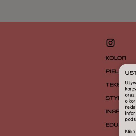
KOLOR
PIELĘGNA
UST
Używ
TEKSTUR
korzy
oraz
STYLIZAC
o ko
rekla
INSPIRAC
infor
podst
EDUKACJ
Klikn