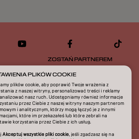
ZOSTAŃ PARTNEREM
CJA
SKONTAKTUJ SIĘ Z NAMI
AWIENIA PLIKÓW COOKIE
amy plików cookie, aby poprawić Twoje wrażenia z
A
stania z naszej witryny, personalizować treści i reklamy
 analizować nasz ruch. Udostępniamy również informacje
JA
rzystaniu przez Ciebie z naszej witryny naszym partnerom
mowym i analitycznym, którzy mogą łączyć je z innymi
JA
macjami, które im przekazałeś lub które zebrali na
awie korzystania przez Ciebie z ich usług.
A
ij
Akceptuj wszystkie pliki cookie
, jeśli zgadzasz się na