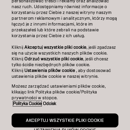
personalizować treści i reklamy oraz analizować
O NAS
nasz ruch. Udostępniamy również informacje o
korzystaniu przez Ciebie z naszej witryny naszym
ZOSTAŃ PARTNEREM
partnerom reklamowym i analitycznym, którzy mogą
łączyć je z innymi informacjami, które im
przekazałeś lub które zebrali na podstawie
SKONTAKTUJ SIĘ Z NAMI
korzystania przez Ciebie z ich usług.
Kliknij
Akceptuj wszystkie pliki cookie
, jeśli zgadzasz
Kontakt
Polityka prywatności
się na użycie wszystkich naszych plików cookie.
Kliknij
Odrzuć wszystkie pliki cookie
, jeśli chcesz
Polityka dotycząca plików cookie
Warunki użytkowania
tylko ściśle niezbędnych plików cookie.
Dostępność
Kliknij
Ustawienia plików cookie
, aby dostosować
Zaangażowanie na rzecz zrównoważonego rozwoju
ustawienia plików cookie w naszej witrynie.
Możesz zarządzać ustawieniami plików cookie,
klikając link Polityka plików cookie/Polityka
PO | Polish
prywatności w stopce.
Polityka Cookie
Odcisk
Goldwell jest częścią
AKCEPTUJ WSZYSTKIE PLIKI COOKIE