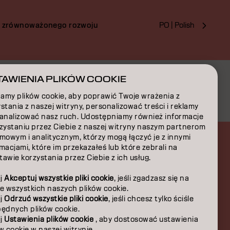
PO | Polish
z zrównoważonego rozwoju
AWIENIA PLIKÓW COOKIE
amy plików cookie, aby poprawić Twoje wrażenia z
stania z naszej witryny, personalizować treści i reklamy
 analizować nasz ruch. Udostępniamy również informacje
rzystaniu przez Ciebie z naszej witryny naszym partnerom
mowym i analitycznym, którzy mogą łączyć je z innymi
macjami, które im przekazałeś lub które zebrali na
awie korzystania przez Ciebie z ich usług.
ij
Akceptuj wszystkie pliki cookie
, jeśli zgadzasz się na
e wszystkich naszych plików cookie.
ij
Odrzuć wszystkie pliki cookie
, jeśli chcesz tylko ściśle
będnych plików cookie.
ij
Ustawienia plików cookie
, aby dostosować ustawienia
w cookie w naszej witrynie.