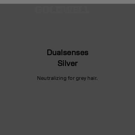
Dualsenses
Silver
Neutralizing for grey hair.