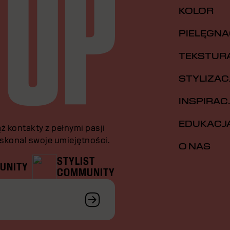
KOLOR
PIELĘGNA
TEKSTUR
STYLIZAC
INSPIRAC
EDUKACJ
ż kontakty z pełnymi pasji
oskonal swoje umiejętności.
O NAS
STYLIST
UNITY
COMMUNITY