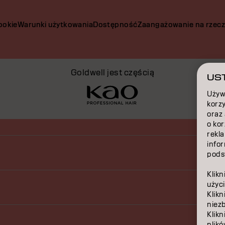
ookie
Warunki użytkowania
Dostępność
Zaangażowanie na rzec
Goldwell jest częścią
UST
Używ
korzy
oraz
o ko
rekla
infor
podst
Klikn
użyci
Klikn
niez
Klikn
plikó