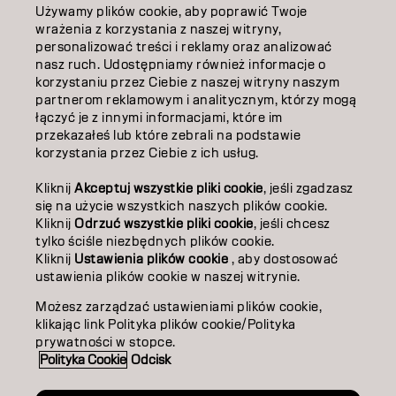
Używamy plików cookie, aby poprawić Twoje
EDUKACJA
wrażenia z korzystania z naszej witryny,
personalizować treści i reklamy oraz analizować
O NAS
nasz ruch. Udostępniamy również informacje o
korzystaniu przez Ciebie z naszej witryny naszym
ZOSTAŃ PARTNEREM
partnerom reklamowym i analitycznym, którzy mogą
łączyć je z innymi informacjami, które im
przekazałeś lub które zebrali na podstawie
SKONTAKTUJ SIĘ Z NAMI
korzystania przez Ciebie z ich usług.
Kliknij
Akceptuj wszystkie pliki cookie
, jeśli zgadzasz
Kontakt
Polityka prywatności
się na użycie wszystkich naszych plików cookie.
Kliknij
Odrzuć wszystkie pliki cookie
, jeśli chcesz
Polityka dotycząca plików cookie
Warunki użytkowania
tylko ściśle niezbędnych plików cookie.
Dostępność
Kliknij
Ustawienia plików cookie
, aby dostosować
Zaangażowanie na rzecz zrównoważonego rozwoju
ustawienia plików cookie w naszej witrynie.
Możesz zarządzać ustawieniami plików cookie,
klikając link Polityka plików cookie/Polityka
PO | Polish
prywatności w stopce.
Polityka Cookie
Odcisk