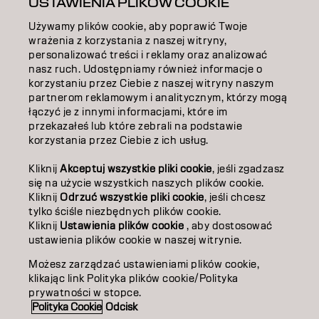
USTAWIENIA PLIKÓW COOKIE
INSPIRACJA
Używamy plików cookie, aby poprawić Twoje
EDUKACJA
wrażenia z korzystania z naszej witryny,
personalizować treści i reklamy oraz analizować
O NAS
nasz ruch. Udostępniamy również informacje o
korzystaniu przez Ciebie z naszej witryny naszym
ZOSTAŃ PARTNEREM
partnerom reklamowym i analitycznym, którzy mogą
łączyć je z innymi informacjami, które im
przekazałeś lub które zebrali na podstawie
SKONTAKTUJ SIĘ Z NAMI
korzystania przez Ciebie z ich usług.
Kliknij
Akceptuj wszystkie pliki cookie
, jeśli zgadzasz
Kontakt
Polityka prywatności
się na użycie wszystkich naszych plików cookie.
Kliknij
Odrzuć wszystkie pliki cookie
, jeśli chcesz
Polityka dotycząca plików cookie
Warunki użytkowania
tylko ściśle niezbędnych plików cookie.
Dostępność
Kliknij
Ustawienia plików cookie
, aby dostosować
Zaangażowanie na rzecz zrównoważonego rozwoju
ustawienia plików cookie w naszej witrynie.
Możesz zarządzać ustawieniami plików cookie,
klikając link Polityka plików cookie/Polityka
PO | Polish
prywatności w stopce.
Polityka Cookie
Odcisk