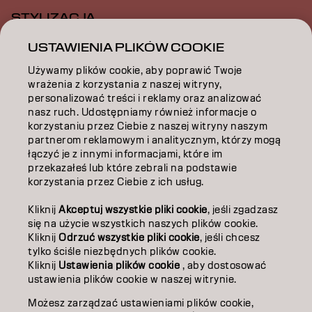
STYLIZACJA
USTAWIENIA PLIKÓW COOKIE
INSPIRACJA
Używamy plików cookie, aby poprawić Twoje
EDUKACJA
wrażenia z korzystania z naszej witryny,
personalizować treści i reklamy oraz analizować
O NAS
nasz ruch. Udostępniamy również informacje o
korzystaniu przez Ciebie z naszej witryny naszym
ZOSTAŃ PARTNEREM
partnerom reklamowym i analitycznym, którzy mogą
łączyć je z innymi informacjami, które im
przekazałeś lub które zebrali na podstawie
SKONTAKTUJ SIĘ Z NAMI
korzystania przez Ciebie z ich usług.
Kliknij
Akceptuj wszystkie pliki cookie
, jeśli zgadzasz
Kontakt
Polityka prywatności
się na użycie wszystkich naszych plików cookie.
Kliknij
Odrzuć wszystkie pliki cookie
, jeśli chcesz
Polityka dotycząca plików cookie
Warunki użytkowania
tylko ściśle niezbędnych plików cookie.
Dostępność
Kliknij
Ustawienia plików cookie
, aby dostosować
Zaangażowanie na rzecz zrównoważonego rozwoju
ustawienia plików cookie w naszej witrynie.
Możesz zarządzać ustawieniami plików cookie,