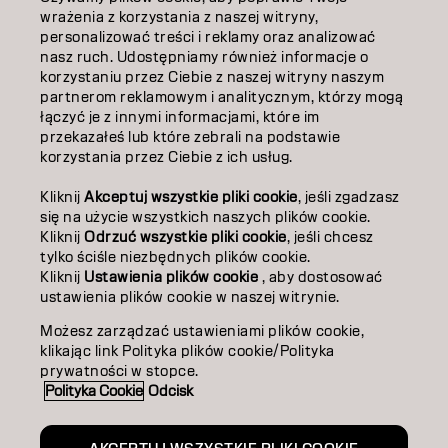
EDUKACJA
wrażenia z korzystania z naszej witryny,
personalizować treści i reklamy oraz analizować
O NAS
nasz ruch. Udostępniamy również informacje o
korzystaniu przez Ciebie z naszej witryny naszym
ZOSTAŃ PARTNEREM
partnerom reklamowym i analitycznym, którzy mogą
łączyć je z innymi informacjami, które im
przekazałeś lub które zebrali na podstawie
SKONTAKTUJ SIĘ Z NAMI
korzystania przez Ciebie z ich usług.
Kliknij
Akceptuj wszystkie pliki cookie
, jeśli zgadzasz
Kontakt
Polityka prywatności
się na użycie wszystkich naszych plików cookie.
Kliknij
Odrzuć wszystkie pliki cookie
, jeśli chcesz
Polityka dotycząca plików cookie
Warunki użytkowania
tylko ściśle niezbędnych plików cookie.
Dostępność
Kliknij
Ustawienia plików cookie
, aby dostosować
Zaangażowanie na rzecz zrównoważonego rozwoju
ustawienia plików cookie w naszej witrynie.
Możesz zarządzać ustawieniami plików cookie,
klikając link Polityka plików cookie/Polityka
PO | Polish
prywatności w stopce.
Polityka Cookie
Odcisk
Goldwell jest częścią