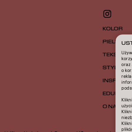
KOLOR
PIELĘGNA
UST
Używ
TEKSTUR
korzy
oraz
STYLIZAC
o ko
rekla
INSPIRAC
infor
podst
EDUKACJ
Klikn
użyci
O NAS
Klikn
niez
Klikn
plikó