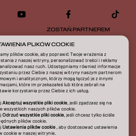
ZOSTAŃ PARTNEREM
CJA
SKONTAKTUJ SIĘ Z NAMI
AWIENIA PLIKÓW COOKIE
amy plików cookie, aby poprawić Twoje wrażenia z
A
stania z naszej witryny, personalizować treści i reklamy
 analizować nasz ruch. Udostępniamy również informacje
JA
rzystaniu przez Ciebie z naszej witryny naszym partnerom
mowym i analitycznym, którzy mogą łączyć je z innymi
JA
macjami, które im przekazałeś lub które zebrali na
awie korzystania przez Ciebie z ich usług.
A
ij
Akceptuj wszystkie pliki cookie
, jeśli zgadzasz się na
e wszystkich naszych plików cookie.
ij
Odrzuć wszystkie pliki cookie
, jeśli chcesz tylko ściśle
będnych plików cookie.
ij
Ustawienia plików cookie
, aby dostosować ustawienia
w cookie w naszej witrynie.