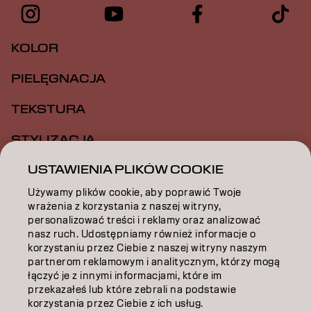
KOLOR
PIELĘGNACJA
TEKSTURA
STYLIZACJA
USTAWIENIA PLIKÓW COOKIE
INSPIRACJA
Używamy plików cookie, aby poprawić Twoje
EDUKACJA
wrażenia z korzystania z naszej witryny,
personalizować treści i reklamy oraz analizować
O NAS
nasz ruch. Udostępniamy również informacje o
korzystaniu przez Ciebie z naszej witryny naszym
ZOSTAŃ PARTNEREM
partnerom reklamowym i analitycznym, którzy mogą
łączyć je z innymi informacjami, które im
przekazałeś lub które zebrali na podstawie
SKONTAKTUJ SIĘ Z NAMI
korzystania przez Ciebie z ich usług.