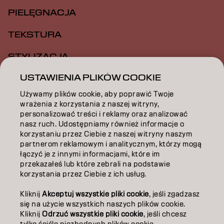
PIELĘGNACJA
TEKSTURA
STYLIZACJA
USTAWIENIA PLIKÓW COOKIE
INSPIRACJA
Używamy plików cookie, aby poprawić Twoje
EDUKACJA
wrażenia z korzystania z naszej witryny,
personalizować treści i reklamy oraz analizować
O NAS
nasz ruch. Udostępniamy również informacje o
korzystaniu przez Ciebie z naszej witryny naszym
ZOSTAŃ PARTNEREM
partnerom reklamowym i analitycznym, którzy mogą
łączyć je z innymi informacjami, które im
przekazałeś lub które zebrali na podstawie
SKONTAKTUJ SIĘ Z NAMI
korzystania przez Ciebie z ich usług.
Kliknij
Akceptuj wszystkie pliki cookie
, jeśli zgadzasz
Kontakt
Polityka prywatności
się na użycie wszystkich naszych plików cookie.
Kliknij
Odrzuć wszystkie pliki cookie
, jeśli chcesz
Polityka dotycząca plików cookie
Warunki użytkowania