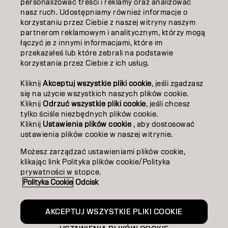
personalizować treści i reklamy oraz analizować
O NAS
nasz ruch. Udostępniamy również informacje o
korzystaniu przez Ciebie z naszej witryny naszym
partnerom reklamowym i analitycznym, którzy mogą
ZOSTAŃ PARTNEREM
łączyć je z innymi informacjami, które im
przekazałeś lub które zebrali na podstawie
SKONTAKTUJ SIĘ Z NAMI
korzystania przez Ciebie z ich usług.
Kliknij
Akceptuj wszystkie pliki cookie
, jeśli zgadzasz
Kontakt
Polityka prywatności
się na użycie wszystkich naszych plików cookie.
Kliknij
Odrzuć wszystkie pliki cookie
, jeśli chcesz
Polityka dotycząca plików cookie
Warunki użytkowania
tylko ściśle niezbędnych plików cookie.
Dostępność
Kliknij
Ustawienia plików cookie
, aby dostosować
Zaangażowanie na rzecz zrównoważonego rozwoju
ustawienia plików cookie w naszej witrynie.
Możesz zarządzać ustawieniami plików cookie,
klikając link Polityka plików cookie/Polityka
PO | Polish
prywatności w stopce.
Polityka Cookie
Odcisk
Goldwell jest częścią
AKCEPTUJ WSZYSTKIE PLIKI COOKIE