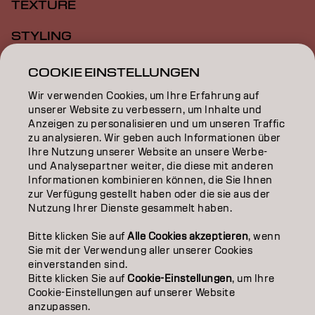
TEXTURE
STYLING
INSPIRATION
COOKIE EINSTELLUNGEN
Wir verwenden Cookies, um Ihre Erfahrung auf
EDUCATION
unserer Website zu verbessern, um Inhalte und
Anzeigen zu personalisieren und um unseren Traffic
ÜBER
zu analysieren. Wir geben auch Informationen über
Ihre Nutzung unserer Website an unsere Werbe-
SALON FINDER
und Analysepartner weiter, die diese mit anderen
Informationen kombinieren können, die Sie Ihnen
PARTNER WERDEN
zur Verfügung gestellt haben oder die sie aus der
Nutzung Ihrer Dienste gesammelt haben.
KONTAKTIERE UNS
Bitte klicken Sie auf
Alle Cookies akzeptieren
, wenn
Sie mit der Verwendung aller unserer Cookies
einverstanden sind.
Impressum
Datenschutzerklärung
Cookie Policy
Bitte klicken Sie auf
Cookie-Einstellungen
, um Ihre
Nutzungsbedingungen
Barrierefreiheitserklärung
Cookie-Einstellungen auf unserer Website
anzupassen.