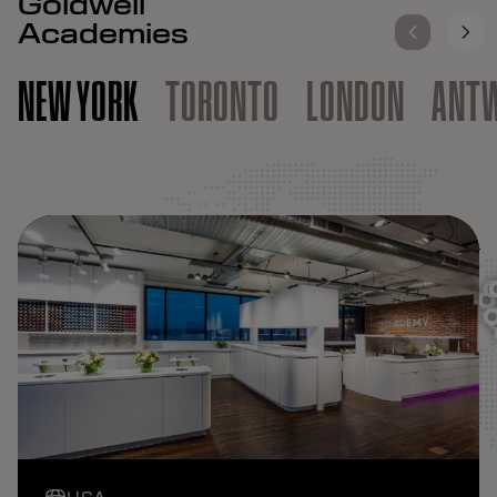
Goldwell
Academies
NEW YORK
TORONTO
LONDON
ANT
KAO SALON ACADEMY
NEW YORK