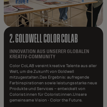
3. GOLDWELL COLOR COLLECTIVE
24/7 INSPIRATION – JEDERZEIT
GRIFFBEREIT
Das Goldwell Color Collective ist eine globale
Social-Media-Community, in der die
kreativsten und mutigsten Talente mit
digitalem Content und inspirierendem
Austausch begeistern.Dieses ständig
wachsende Netzwerk verwandelt Kreativität in
Sichtbarkeit – und macht aus neuen Ideen
trendsetzenden Content, der Social Media