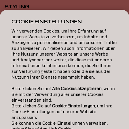
STYLING
INSPIRATION
COOKIE EINSTELLUNGEN
Wir verwenden Cookies, um Ihre Erfahrung auf
EDUCATION
unserer Website zu verbessern, um Inhalte und
Anzeigen zu personalisieren und um unseren Traffic
ÜBER
zu analysieren. Wir geben auch Informationen über
Ihre Nutzung unserer Website an unsere Werbe-
SALON FINDER
und Analysepartner weiter, die diese mit anderen
Informationen kombinieren können, die Sie Ihnen
PARTNER WERDEN
zur Verfügung gestellt haben oder die sie aus der
Nutzung Ihrer Dienste gesammelt haben.
KONTAKTIERE UNS
Bitte klicken Sie auf
Alle Cookies akzeptieren
, wenn
Sie mit der Verwendung aller unserer Cookies
einverstanden sind.
Impressum
Datenschutzerklärung
Cookie Policy
Bitte klicken Sie auf
Cookie-Einstellungen
, um Ihre
Nutzungsbedingungen
Barrierefreiheitserklärung
Cookie-Einstellungen auf unserer Website
anzupassen.
Sie können die Cookie-Einstellungen verwalten,