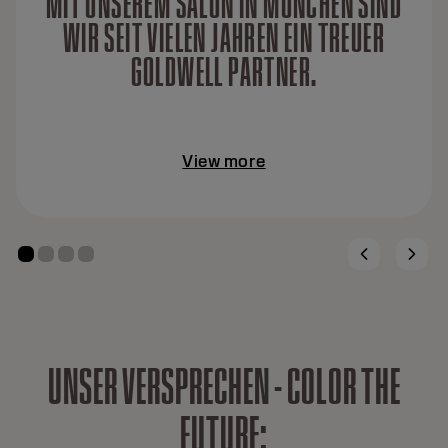
MIT UNSEREM SALON IN MÜNCHEN SIND
WIR SEIT VIELEN JAHREN EIN TREUER
GOLDWELL PARTNER.
View more
U
N
S
E
R
V
E
R
S
P
R
E
C
H
E
N
-
C
O
L
O
R
T
H
E
F
U
T
U
R
E
: