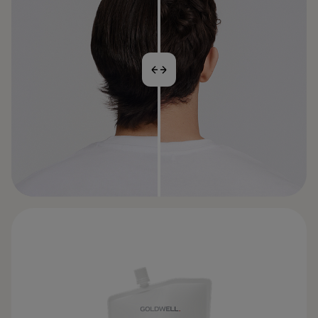
VORHER
NACHHER