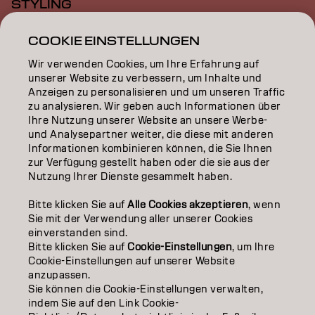
STYLING
INSPIRATION
COOKIE EINSTELLUNGEN
Wir verwenden Cookies, um Ihre Erfahrung auf
EDUCATION
unserer Website zu verbessern, um Inhalte und
Anzeigen zu personalisieren und um unseren Traffic
ÜBER
zu analysieren. Wir geben auch Informationen über
Ihre Nutzung unserer Website an unsere Werbe-
SALON FINDER
und Analysepartner weiter, die diese mit anderen
Informationen kombinieren können, die Sie Ihnen
PARTNER WERDEN
zur Verfügung gestellt haben oder die sie aus der
Nutzung Ihrer Dienste gesammelt haben.
KONTAKTIERE UNS
Bitte klicken Sie auf
Alle Cookies akzeptieren
, wenn
Sie mit der Verwendung aller unserer Cookies
einverstanden sind.
Impressum
Datenschutzerklärung
Cookie Policy
Bitte klicken Sie auf
Cookie-Einstellungen
, um Ihre
Nutzungsbedingungen
Barrierefreiheitserklärung
Cookie-Einstellungen auf unserer Website
anzupassen.
Sie können die Cookie-Einstellungen verwalten,
indem Sie auf den Link Cookie-
CH | German