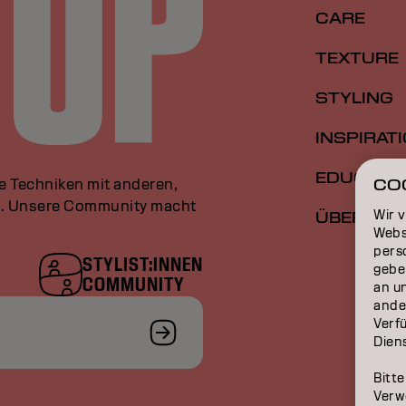
CARE
TEXTURE
STYLING
INSPIRAT
EDUCATI
le Techniken mit anderen,
CO
an. Unsere Community macht
Wir 
ÜBER
Webs
perso
STYLIST:INNEN
gebe
COMMUNITY
an u
ande
Verfü
Dien
Bitte
Verw