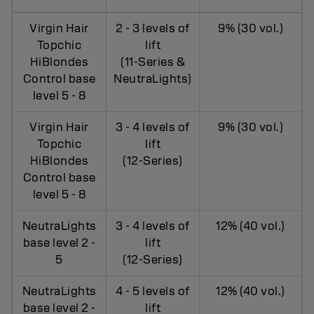
Virgin Hair
2 - 3 levels of
9% (30 vol.)
Topchic
lift
HiBlondes
(11-Series &
Control base
NeutraLights)
level 5 - 8
Virgin Hair
3 - 4 levels of
9% (30 vol.)
Topchic
lift
HiBlondes
(12-Series)
Control base
level 5 - 8
NeutraLights
3 - 4 levels of
12% (40 vol.)
base level 2 -
lift
5
(12-Series)
NeutraLights
4 - 5 levels of
12% (40 vol.)
base level 2 -
lift