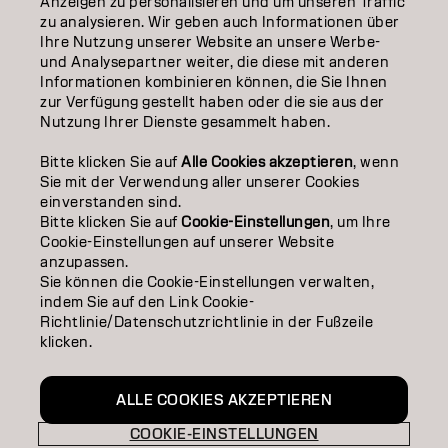
Anzeigen zu personalisieren und um unseren Traffic
ÜBER
zu analysieren. Wir geben auch Informationen über
Ihre Nutzung unserer Website an unsere Werbe-
SALON FINDER
und Analysepartner weiter, die diese mit anderen
Informationen kombinieren können, die Sie Ihnen
PARTNER WERDEN
zur Verfügung gestellt haben oder die sie aus der
Nutzung Ihrer Dienste gesammelt haben.
KONTAKTIERE UNS
Bitte klicken Sie auf
Alle Cookies akzeptieren
, wenn
Sie mit der Verwendung aller unserer Cookies
einverstanden sind.
Impressum
Datenschutzerklärung
Cookie Policy
Bitte klicken Sie auf
Cookie-Einstellungen
, um Ihre
Nutzungsbedingungen
Barrierefreiheitserklärung
Cookie-Einstellungen auf unserer Website
anzupassen.
Sie können die Cookie-Einstellungen verwalten,
indem Sie auf den Link Cookie-
CH | German
Richtlinie/Datenschutzrichtlinie in der Fußzeile
klicken.
Goldwell ist Teil von
ALLE COOKIES AKZEPTIEREN
COOKIE-EINSTELLUNGEN