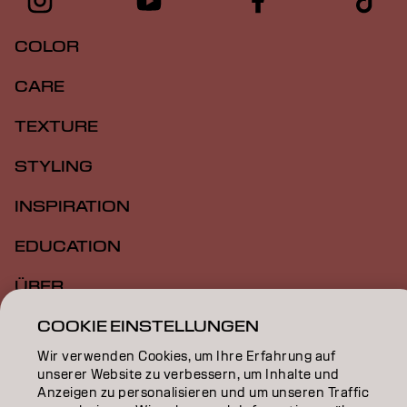
COLOR
CARE
TEXTURE
STYLING
INSPIRATION
EDUCATION
ÜBER
SALON FINDER
COOKIE EINSTELLUNGEN
Wir verwenden Cookies, um Ihre Erfahrung auf
PARTNER WERDEN
unserer Website zu verbessern, um Inhalte und
Anzeigen zu personalisieren und um unseren Traffic
KONTAKTIERE UNS