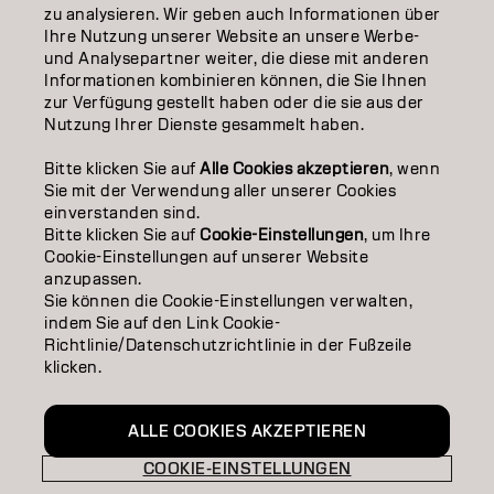
ÜBER
zu analysieren. Wir geben auch Informationen über
Ihre Nutzung unserer Website an unsere Werbe-
SALON FINDER
und Analysepartner weiter, die diese mit anderen
Informationen kombinieren können, die Sie Ihnen
PARTNER WERDEN
zur Verfügung gestellt haben oder die sie aus der
Nutzung Ihrer Dienste gesammelt haben.
KONTAKTIERE UNS
Bitte klicken Sie auf
Alle Cookies akzeptieren
, wenn
Sie mit der Verwendung aller unserer Cookies
einverstanden sind.
Impressum
Datenschutzerklärung
Cookie Policy
Bitte klicken Sie auf
Cookie-Einstellungen
, um Ihre
Nutzungsbedingungen
Barrierefreiheitserklärung
Cookie-Einstellungen auf unserer Website
anzupassen.
Sie können die Cookie-Einstellungen verwalten,
indem Sie auf den Link Cookie-
CH | German
Richtlinie/Datenschutzrichtlinie in der Fußzeile
klicken.
Goldwell ist Teil von
ALLE COOKIES AKZEPTIEREN
COOKIE-EINSTELLUNGEN