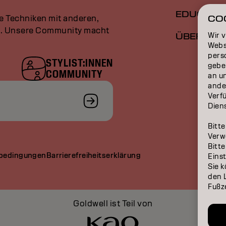
EDUCATI
le Techniken mit anderen,
CO
an. Unsere Community macht
Wir 
ÜBER
Webs
perso
STYLIST:INNEN
gebe
COMMUNITY
an u
ande
Verfü
Dien
Bitte
Verw
Bitte
bedingungen
Barrierefreiheitserklärung
Eins
Sie k
den L
Fußze
Goldwell ist Teil von