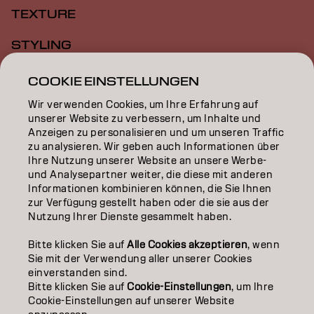
TEXTURE
STYLING
INSPIRATION
COOKIE EINSTELLUNGEN
Wir verwenden Cookies, um Ihre Erfahrung auf
EDUCATION
unserer Website zu verbessern, um Inhalte und
Anzeigen zu personalisieren und um unseren Traffic
ÜBER
zu analysieren. Wir geben auch Informationen über
Ihre Nutzung unserer Website an unsere Werbe-
SALON FINDER
und Analysepartner weiter, die diese mit anderen
Informationen kombinieren können, die Sie Ihnen
PARTNER WERDEN
zur Verfügung gestellt haben oder die sie aus der
Nutzung Ihrer Dienste gesammelt haben.
KONTAKTIERE UNS
Bitte klicken Sie auf
Alle Cookies akzeptieren
, wenn
Sie mit der Verwendung aller unserer Cookies
einverstanden sind.
Impressum
Datenschutzerklärung
Cookie Policy
Bitte klicken Sie auf
Cookie-Einstellungen
, um Ihre
Nutzungsbedingungen
Barrierefreiheitserklärung
Cookie-Einstellungen auf unserer Website