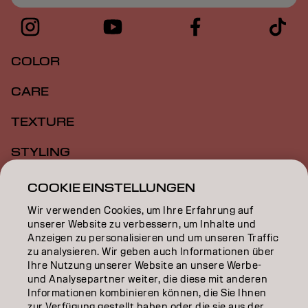
COLOR
CARE
TEXTURE
STYLING
INSPIRATION
COOKIE EINSTELLUNGEN
Wir verwenden Cookies, um Ihre Erfahrung auf
EDUCATION
unserer Website zu verbessern, um Inhalte und
Anzeigen zu personalisieren und um unseren Traffic
ÜBER
zu analysieren. Wir geben auch Informationen über
Ihre Nutzung unserer Website an unsere Werbe-
SALON FINDER
und Analysepartner weiter, die diese mit anderen
Informationen kombinieren können, die Sie Ihnen
PARTNER WERDEN
zur Verfügung gestellt haben oder die sie aus der