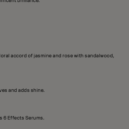
ificent brilIiance.
 floral accord of jasmine and rose with sandalwood,
ives and adds shine.
s 6 Effects Serums.