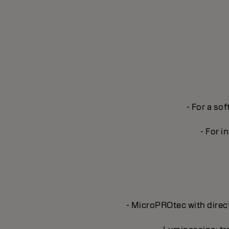
- For a sof
- For i
- MicroPROtec with direct