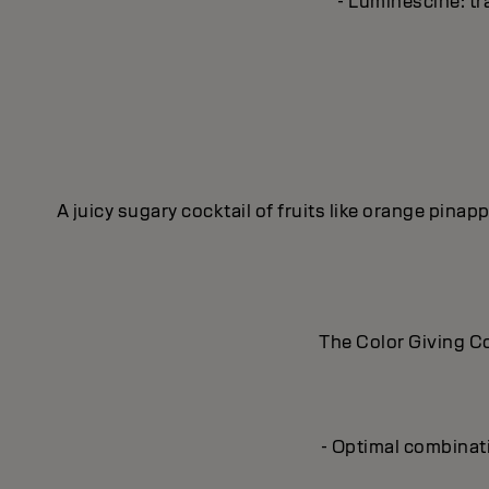
- Luminescine: tra
A juicy sugary cocktail of fruits like orange pina
The Color Giving Co
- Optimal combinat