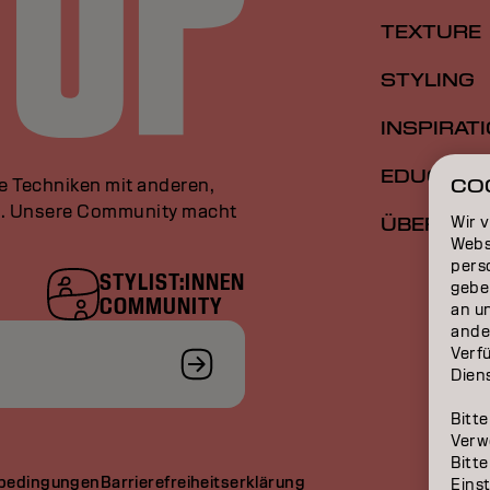
TEXTURE
STYLING
INSPIRAT
EDUCATI
le Techniken mit anderen,
CO
an. Unsere Community macht
Wir 
ÜBER
Webs
perso
STYLIST:INNEN
gebe
COMMUNITY
an u
ande
Verfü
Dien
Bitte
Verw
Bitte
bedingungen
Barrierefreiheitserklärung
Eins