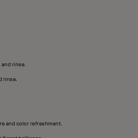
s and rinse.
d rinse.
are and color refreshment.