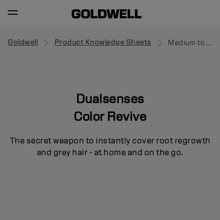
Goldwell
Product Knowledge Sheets
Medium to Dark Blonde
Dualsenses
Color Revive
The secret weapon to instantly cover root regrowth
and grey hair - at home and on the go.