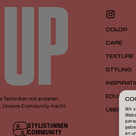
COLOR
CARE
TEXTURE
STYLING
INSPIRAT
EDUCATI
le Techniken mit anderen,
CO
an. Unsere Community macht
Wir 
ÜBER
Webs
perso
STYLIST:INNEN
gebe
COMMUNITY
an u