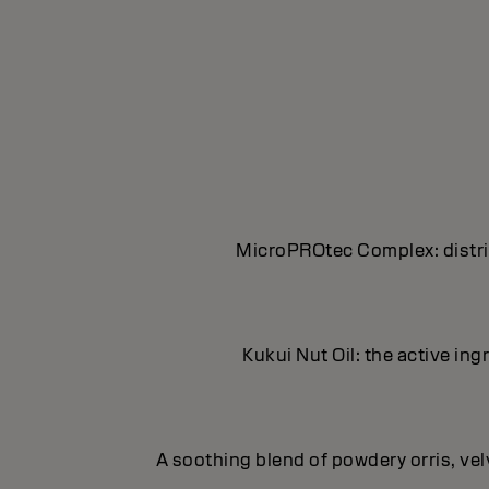
MicroPROtec Complex: distrib
Kukui Nut Oil: the active in
A soothing blend of powdery orris, ve