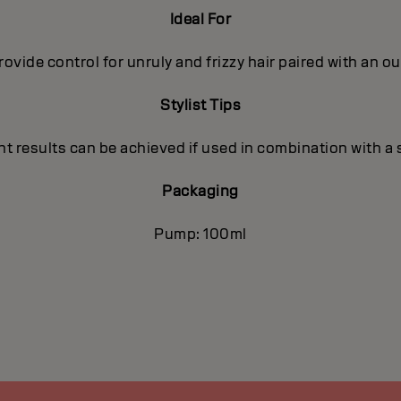
Ideal For
rovide control for unruly and frizzy hair paired with an o
Stylist Tips
ht results can be achieved if used in combination with a 
Packaging
Pump: 100ml