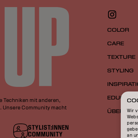
COLOR
CARE
TEXTURE
STYLING
INSPIRAT
EDUCATI
le Techniken mit anderen,
CO
an. Unsere Community macht
Wir 
ÜBER
Webs
perso
STYLIST:INNEN
gebe
COMMUNITY
an u