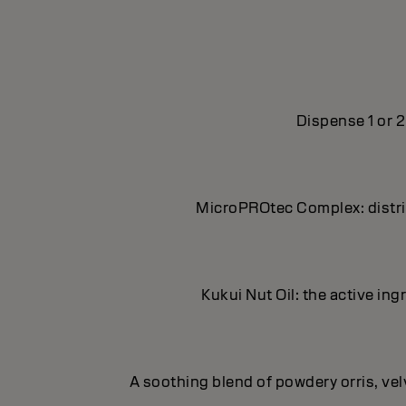
Dispense 1 or 
MicroPROtec Complex: distrib
Kukui Nut Oil: the active in
A soothing blend of powdery orris, ve