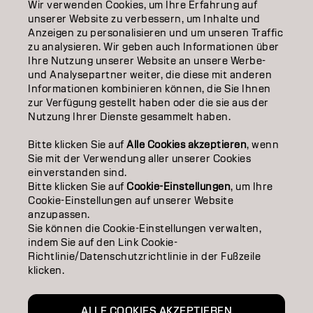
Wir verwenden Cookies, um Ihre Erfahrung auf
EDUCATION
unserer Website zu verbessern, um Inhalte und
Anzeigen zu personalisieren und um unseren Traffic
ÜBER
zu analysieren. Wir geben auch Informationen über
Ihre Nutzung unserer Website an unsere Werbe-
SALON FINDER
und Analysepartner weiter, die diese mit anderen
Informationen kombinieren können, die Sie Ihnen
PARTNER WERDEN
zur Verfügung gestellt haben oder die sie aus der
Nutzung Ihrer Dienste gesammelt haben.
KONTAKTIERE UNS
Bitte klicken Sie auf
Alle Cookies akzeptieren
, wenn
Sie mit der Verwendung aller unserer Cookies
einverstanden sind.
Impressum
Datenschutzerklärung
Cookie Policy
Bitte klicken Sie auf
Cookie-Einstellungen
, um Ihre
Nutzungsbedingungen
Barrierefreiheitserklärung
Cookie-Einstellungen auf unserer Website
anzupassen.
Sie können die Cookie-Einstellungen verwalten,
indem Sie auf den Link Cookie-
CH | German
Richtlinie/Datenschutzrichtlinie in der Fußzeile
klicken.
Goldwell ist Teil von
ALLE COOKIES AKZEPTIEREN