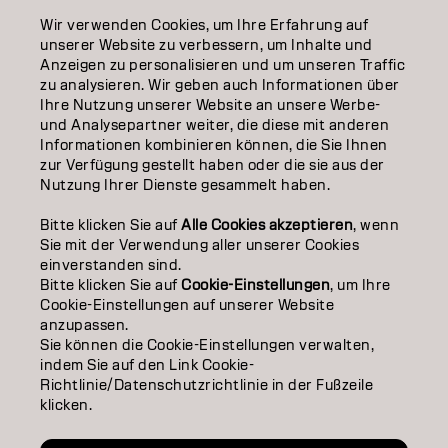
Wir verwenden Cookies, um Ihre Erfahrung auf
EDUCATION
unserer Website zu verbessern, um Inhalte und
Anzeigen zu personalisieren und um unseren Traffic
ÜBER
zu analysieren. Wir geben auch Informationen über
Ihre Nutzung unserer Website an unsere Werbe-
SALON FINDER
und Analysepartner weiter, die diese mit anderen
Informationen kombinieren können, die Sie Ihnen
PARTNER WERDEN
zur Verfügung gestellt haben oder die sie aus der
Nutzung Ihrer Dienste gesammelt haben.
KONTAKTIERE UNS
Bitte klicken Sie auf
Alle Cookies akzeptieren
, wenn
Sie mit der Verwendung aller unserer Cookies
einverstanden sind.
Impressum
Datenschutzerklärung
Cookie Policy
Bitte klicken Sie auf
Cookie-Einstellungen
, um Ihre
Nutzungsbedingungen
Barrierefreiheitserklärung
Cookie-Einstellungen auf unserer Website
anzupassen.
Sie können die Cookie-Einstellungen verwalten,
indem Sie auf den Link Cookie-
CH | German
Richtlinie/Datenschutzrichtlinie in der Fußzeile
klicken.
Goldwell ist Teil von