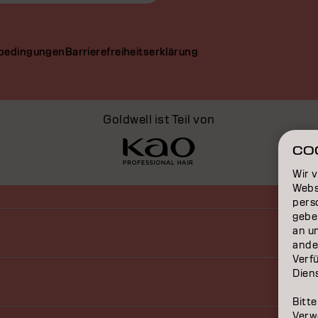
bedingungen
Barrierefreiheitserklärung
Goldwell ist Teil von
CO
Wir 
Webs
perso
gebe
an u
ande
Verfü
Dien
Bitte
Verw