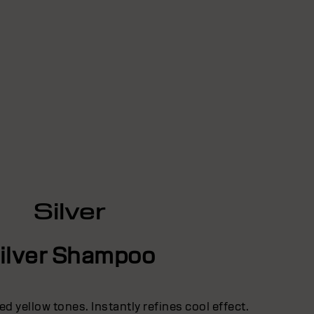
Silver
ilver Shampoo
d yellow tones. Instantly refines cool effect.