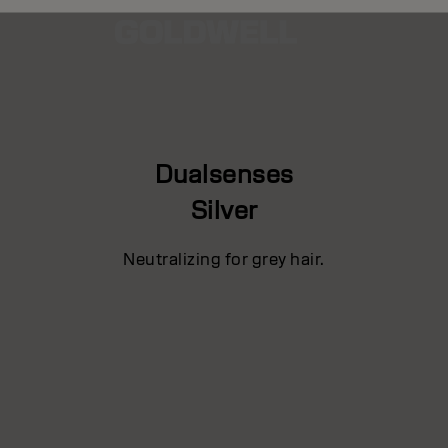
Dualsenses
Silver
Neutralizing for grey hair.