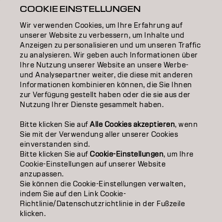
INSPIRATION
COOKIE EINSTELLUNGEN
Wir verwenden Cookies, um Ihre Erfahrung auf
EDUCATION
unserer Website zu verbessern, um Inhalte und
Anzeigen zu personalisieren und um unseren Traffic
ÜBER
zu analysieren. Wir geben auch Informationen über
Ihre Nutzung unserer Website an unsere Werbe-
SALON FINDER
und Analysepartner weiter, die diese mit anderen
Informationen kombinieren können, die Sie Ihnen
PARTNER WERDEN
zur Verfügung gestellt haben oder die sie aus der
Nutzung Ihrer Dienste gesammelt haben.
KONTAKTIERE UNS
Bitte klicken Sie auf
Alle Cookies akzeptieren
, wenn
Sie mit der Verwendung aller unserer Cookies
einverstanden sind.
Impressum
Datenschutzerklärung
Cookie Policy
Bitte klicken Sie auf
Cookie-Einstellungen
, um Ihre
Nutzungsbedingungen
Barrierefreiheitserklärung
Cookie-Einstellungen auf unserer Website
anzupassen.
Sie können die Cookie-Einstellungen verwalten,
indem Sie auf den Link Cookie-
CH | German
Richtlinie/Datenschutzrichtlinie in der Fußzeile
klicken.