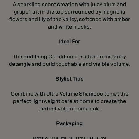
A sparkling scent creation with juicy plum and
grapefruit in the top surrounded by magnolia
flowers and lily of the valley, softened with amber
and white musks.
Ideal For
The Bodifying Conditioner is ideal to instantly
detangle and build touchable and visible volume.
Stylist Tips
Combine with Ultra Volume Shampoo to get the
perfect lightweight care at home to create the
perfect voluminous look.
Packaging
Bottle: 200ml, 300ml, 1000ml