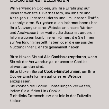
COOKIE EINSTELLUNGEN
Wir verwenden Cookies, um Ihre Erfahrung auf
EDUCATION
unserer Website zu verbessern, um Inhalte und
Anzeigen zu personalisieren und um unseren Traffic
ÜBER
zu analysieren. Wir geben auch Informationen über
Ihre Nutzung unserer Website an unsere Werbe-
SALON FINDER
und Analysepartner weiter, die diese mit anderen
Informationen kombinieren können, die Sie Ihnen
PARTNER WERDEN
zur Verfügung gestellt haben oder die sie aus der
Nutzung Ihrer Dienste gesammelt haben.
KONTAKTIERE UNS
Bitte klicken Sie auf
Alle Cookies akzeptieren
, wenn
Sie mit der Verwendung aller unserer Cookies
einverstanden sind.
Impressum
Datenschutzerklärung
Cookie Policy
Bitte klicken Sie auf
Cookie-Einstellungen
, um Ihre
Nutzungsbedingungen
Barrierefreiheitserklärung
Cookie-Einstellungen auf unserer Website
anzupassen.
Sie können die Cookie-Einstellungen verwalten,
indem Sie auf den Link Cookie-
CH | German
Richtlinie/Datenschutzrichtlinie in der Fußzeile
klicken.