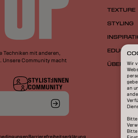
TEXTURE
STYLING
INSPIRAT
EDUCATI
le Techniken mit anderen,
CO
an. Unsere Community macht
Wir 
ÜBER
Webs
perso
STYLIST:INNEN
gebe
COMMUNITY
an u
ande
Verfü
Dien
Bitte
Verw
Bitte
bedingungen
Barrierefreiheitserklärung
Eins