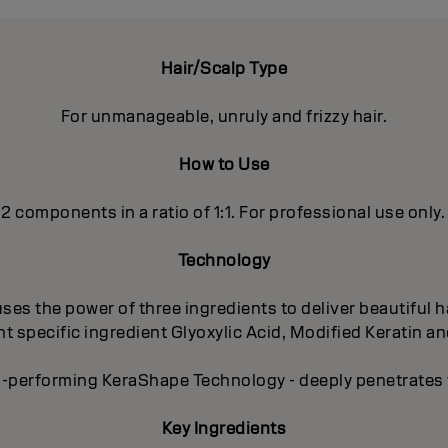
Hair/Scalp Type
For unmanageable, unruly and frizzy hair.
How to Use
 2 components in a ratio of 1:1. For professional use only.
Technology
es the power of three ingredients to deliver beautiful ha
 specific ingredient Glyoxylic Acid, Modified Keratin an
-performing KeraShape Technology - deeply penetrates to
Key Ingredients