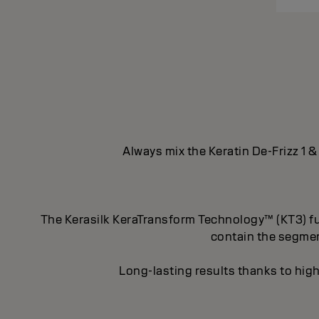
Always mix the Keratin De-Frizz 1 &
The Kerasilk KeraTransform Technology™ (KT3) fus
contain the segment
Long-lasting results thanks to high