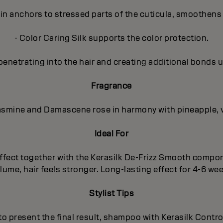
in anchors to stressed parts of the cuticula, smoothens 
- Color Caring Silk supports the color protection.
penetrating into the hair and creating additional bonds u
Fragrance
 Jasmine and Damascene rose in harmony with pineapple, 
Ideal For
g effect together with the Kerasilk De-Frizz Smooth comp
ume, hair feels stronger. Long-lasting effect for 4-6 we
Stylist Tips
 to present the final result, shampoo with Kerasilk Cont