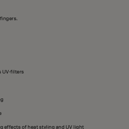
fingers.
 UV-filters
ng
e
g effects of heat styling and UV light