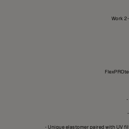
Work 2-
FlexPROtec
-
- Unique elastomer paired with UV fil