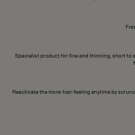
Fre
Specialist product for fine and thinning, short to
Reactivate the more-hair-feeling anytime by scrunch