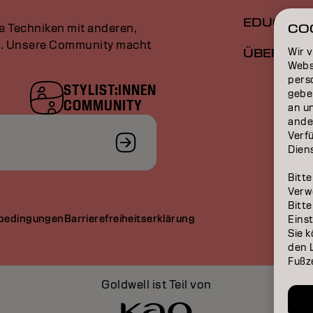
EDUCATI
le Techniken mit anderen,
CO
an. Unsere Community macht
Wir 
ÜBER
Webs
perso
STYLIST:INNEN
gebe
COMMUNITY
an u
ande
Verfü
Dien
Bitte
Verw
Bitte
bedingungen
Barrierefreiheitserklärung
Eins
Sie k
den L
Fußze
Goldwell ist Teil von