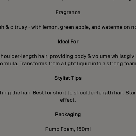
Fragrance
sh & citrusy - with lemon, green apple, and watermelon n
Ideal For
 shoulder-length hair, providing body & volume whilst givi
formula. Transforms from a light liquid into a strong foam
Stylist Tips
ing the hair. Best for short to shoulder-length hair. Sta
effect.
Packaging
Pump Foam, 150ml