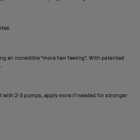
otes
ng an incredible "more hair feeling". With patented
.
rt with 2-3 pumps, apply more if needed for stronger