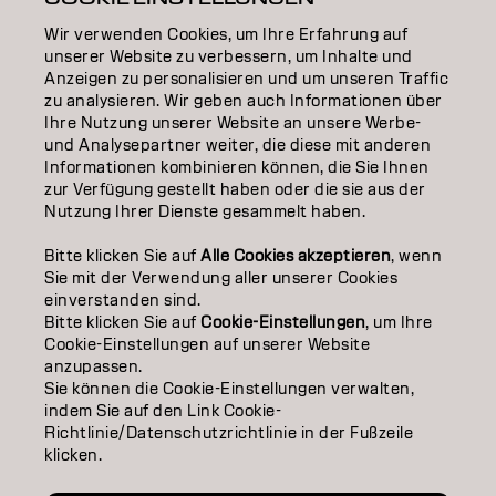
Wir verwenden Cookies, um Ihre Erfahrung auf
EDUCATION
unserer Website zu verbessern, um Inhalte und
Anzeigen zu personalisieren und um unseren Traffic
ÜBER
zu analysieren. Wir geben auch Informationen über
Ihre Nutzung unserer Website an unsere Werbe-
SALON FINDER
und Analysepartner weiter, die diese mit anderen
Informationen kombinieren können, die Sie Ihnen
PARTNER WERDEN
zur Verfügung gestellt haben oder die sie aus der
Nutzung Ihrer Dienste gesammelt haben.
KONTAKTIERE UNS
Bitte klicken Sie auf
Alle Cookies akzeptieren
, wenn
Sie mit der Verwendung aller unserer Cookies
einverstanden sind.
Impressum
Datenschutzerklärung
Cookie Policy
Bitte klicken Sie auf
Cookie-Einstellungen
, um Ihre
Nutzungsbedingungen
Barrierefreiheitserklärung
Cookie-Einstellungen auf unserer Website
anzupassen.
Sie können die Cookie-Einstellungen verwalten,
indem Sie auf den Link Cookie-
CH | German
Richtlinie/Datenschutzrichtlinie in der Fußzeile
klicken.