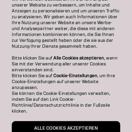
EDUCATION
unserer Website zu verbessern, um Inhalte und
Anzeigen zu personalisieren und um unseren Traffic
ÜBER
zu analysieren. Wir geben auch Informationen über
Ihre Nutzung unserer Website an unsere Werbe-
SALON FINDER
und Analysepartner weiter, die diese mit anderen
Informationen kombinieren können, die Sie Ihnen
PARTNER WERDEN
zur Verfügung gestellt haben oder die sie aus der
Nutzung Ihrer Dienste gesammelt haben.
KONTAKTIERE UNS
Bitte klicken Sie auf
Alle Cookies akzeptieren
, wenn
Sie mit der Verwendung aller unserer Cookies
einverstanden sind.
Impressum
Datenschutzerklärung
Cookie Policy
Bitte klicken Sie auf
Cookie-Einstellungen
, um Ihre
Nutzungsbedingungen
Barrierefreiheitserklärung
Cookie-Einstellungen auf unserer Website
anzupassen.
Sie können die Cookie-Einstellungen verwalten,
indem Sie auf den Link Cookie-
CH | German
Richtlinie/Datenschutzrichtlinie in der Fußzeile
klicken.
Goldwell ist Teil von
ALLE COOKIES AKZEPTIEREN