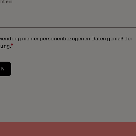
ht ein
rwendung meiner personenbezogenen Daten gemäß der
rung
.
*