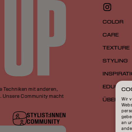
COLOR
CARE
TEXTURE
STYLING
INSPIRAT
EDUCATI
le Techniken mit anderen,
CO
an. Unsere Community macht
Wir 
ÜBER
Webs
perso
STYLIST:INNEN
gebe
COMMUNITY
an u
ande