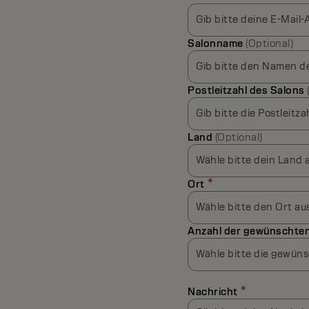
Gib bitte deine E-Mail-
Salonname
(Optional)
Gib bitte den Namen de
Postleitzahl des Salons
Gib bitte die Postleitza
Land
(Optional)
Wähle bitte dein Land 
*
Ort
Wähle bitte den Ort au
Anzahl der gewünschten
Wähle bitte die gewüns
*
Nachricht