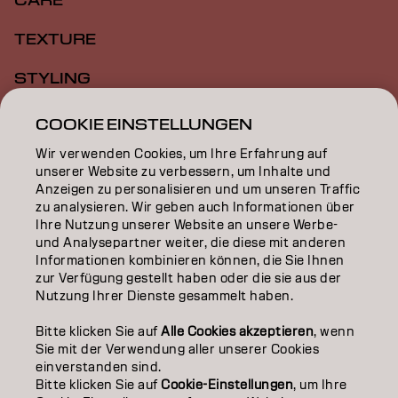
CARE
TEXTURE
STYLING
INSPIRATION
COOKIE EINSTELLUNGEN
Wir verwenden Cookies, um Ihre Erfahrung auf
EDUCATION
unserer Website zu verbessern, um Inhalte und
Anzeigen zu personalisieren und um unseren Traffic
ÜBER
zu analysieren. Wir geben auch Informationen über
Ihre Nutzung unserer Website an unsere Werbe-
SALON FINDER
und Analysepartner weiter, die diese mit anderen
Informationen kombinieren können, die Sie Ihnen
PARTNER WERDEN
zur Verfügung gestellt haben oder die sie aus der
Nutzung Ihrer Dienste gesammelt haben.
KONTAKTIERE UNS
Bitte klicken Sie auf
Alle Cookies akzeptieren
, wenn
Sie mit der Verwendung aller unserer Cookies
einverstanden sind.
Impressum
Datenschutzerklärung
AGB
Cookie Policy
Bitte klicken Sie auf
Cookie-Einstellungen
, um Ihre