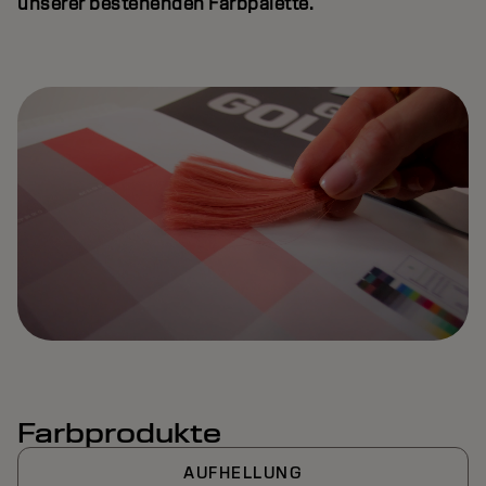
unserer bestehenden Farbpalette.
Remaining
Loaded
:
Progress
:
0%
0%
Time
Farbprodukte
AUFHELLUNG