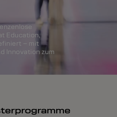
renzenlose
at Education,
finiert – mit
d Innovation zum
asterprogramme