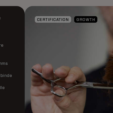
E
CERTIFICATION
GROWTH
u,
 zu