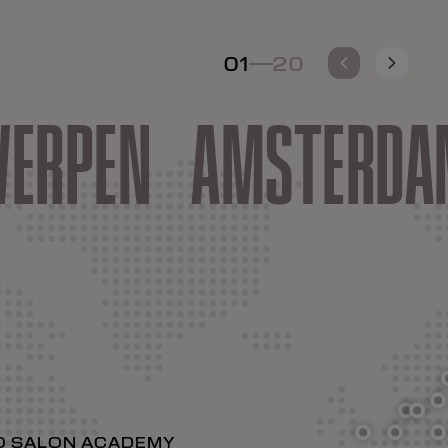
01
20
-
ERPEN
AMSTERDA
O SALON ACADEMY