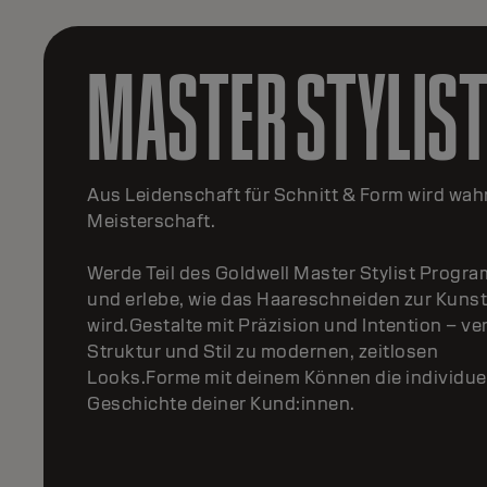
MASTER TEXTUR
Mach deine Leidenschaft für Textur zur Kunst.
Im Goldwell Master Texture Programm lernst d
Bewegung, Form und Geschmeidigkeit perfekt
beherrschen.Berate individuell, kreiere
maßgeschneiderte Looks und erschaffe
transformative Texturen – von modernen
Umformungen bis zu glättenden
Keratinbehandlungen.