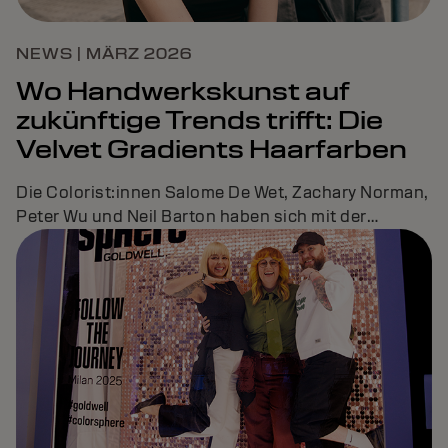
NEWS | MÄRZ 2026
Wo Handwerkskunst auf
zukünftige Trends trifft: Die
Velvet Gradients Haarfarben
Die Colorist:innen Salome De Wet, Zachary Norman,
Peter Wu und Neil Barton haben sich mit der
führenden Trendforscherin Jane Boddy
zusammengetan, um eine frische Farbpalette und
neue Must-Have-Looks zu entwickeln, die
Colorist:innen weltweit als Inspiration für ihre
Arbeit dienen.