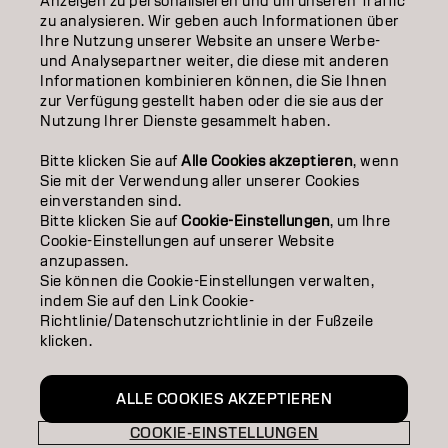
Anzeigen zu personalisieren und um unseren Traffic
ÜBER
zu analysieren. Wir geben auch Informationen über
Ihre Nutzung unserer Website an unsere Werbe-
SALON FINDER
und Analysepartner weiter, die diese mit anderen
Informationen kombinieren können, die Sie Ihnen
PARTNER WERDEN
zur Verfügung gestellt haben oder die sie aus der
Nutzung Ihrer Dienste gesammelt haben.
KONTAKTIERE UNS
Bitte klicken Sie auf
Alle Cookies akzeptieren
, wenn
Sie mit der Verwendung aller unserer Cookies
einverstanden sind.
Impressum
Datenschutzerklärung
AGB
Cookie Policy
Bitte klicken Sie auf
Cookie-Einstellungen
, um Ihre
Nutzungsbedingungen
Barrierefreiheitserklärung
Cookie-Einstellungen auf unserer Website
anzupassen.
Sie können die Cookie-Einstellungen verwalten,
indem Sie auf den Link Cookie-
AT | German
Richtlinie/Datenschutzrichtlinie in der Fußzeile
klicken.
Goldwell ist Teil von
ALLE COOKIES AKZEPTIEREN
COOKIE-EINSTELLUNGEN