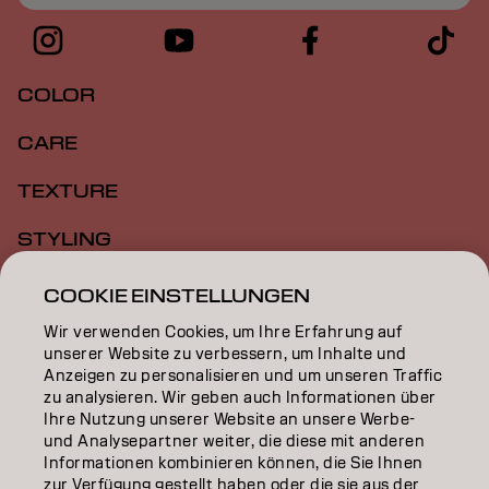
COLOR
CARE
TEXTURE
STYLING
INSPIRATION
COOKIE EINSTELLUNGEN
Wir verwenden Cookies, um Ihre Erfahrung auf
EDUCATION
unserer Website zu verbessern, um Inhalte und
Anzeigen zu personalisieren und um unseren Traffic
ÜBER
zu analysieren. Wir geben auch Informationen über
Ihre Nutzung unserer Website an unsere Werbe-
SALON FINDER
und Analysepartner weiter, die diese mit anderen
Informationen kombinieren können, die Sie Ihnen
PARTNER WERDEN
zur Verfügung gestellt haben oder die sie aus der