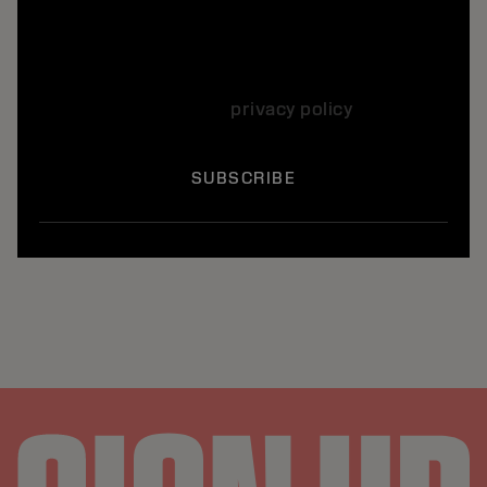
Yes, I want to subscribe to the Kerasilk
newsletter, which informs me by e-mail every
month about the hair care offers, news and
products. I agree to the use of my personal
data according to our
privacy policy
*