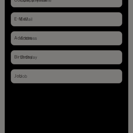
Company Name
E-Mail
Address
Birthday
Job
Stylist
End Consumer
Salon Owner
Blogger