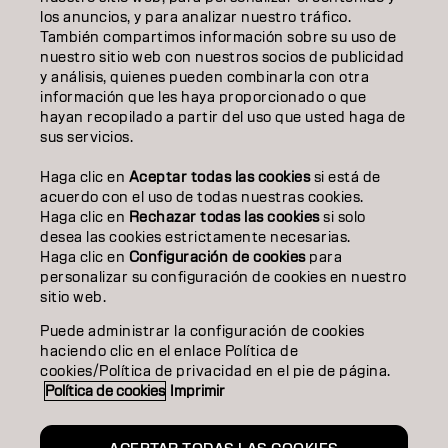
los anuncios, y para analizar nuestro tráfico.
INSPIRACIÓN
También compartimos información sobre su uso de
nuestro sitio web con nuestros socios de publicidad
EDUCACIÓN
y análisis, quienes pueden combinarla con otra
información que les haya proporcionado o que
hayan recopilado a partir del uso que usted haga de
SOBRE NOSOTROS
sus servicios.
CONTACTO
Haga clic en
Aceptar todas las cookies
si está de
acuerdo con el uso de todas nuestras cookies.
Haga clic en
Rechazar todas las cookies
si solo
desea las cookies estrictamente necesarias.
Aviso legal
Política de privacidad
Política de cookies
Haga clic en
Configuración de cookies
para
Condiciones de uso
Accesibilidad
personalizar su configuración de cookies en nuestro
Compromiso con la sostenibilidad
sitio web.
Puede administrar la configuración de cookies
haciendo clic en el enlace Política de
ES | Spanish
cookies/Política de privacidad en el pie de página.
Política de cookies
Imprimir
Goldwell forma parte de